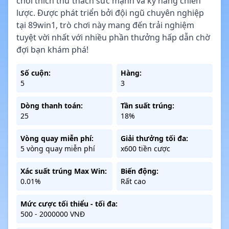
chơi thích thử thách sức mạnh và kỹ năng chiến
lược. Được phát triển bởi đội ngũ chuyên nghiệp
tại 89win1, trò chơi này mang đến trải nghiệm
tuyệt vời nhất với nhiều phần thưởng hấp dẫn chờ
đợi bạn khám phá!
Số cuộn:
Hàng:
5
3
Dòng thanh toán:
Tần suất trúng:
25
18%
Vòng quay miễn phí:
Giải thưởng tối đa:
5 vòng quay miễn phí
x600 tiền cược
Xác suất trúng Max Win:
Biến động:
0.01%
Rất cao
Mức cược tối thiểu - tối đa:
500 - 2000000 VNĐ